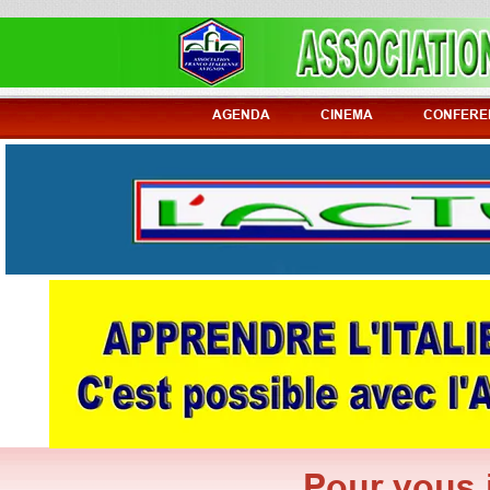
AGENDA
CINEMA
CONFERE
P
our vous 